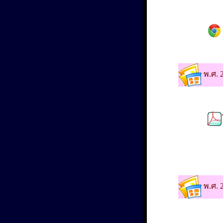
พ.ศ. 
พ.ศ. 