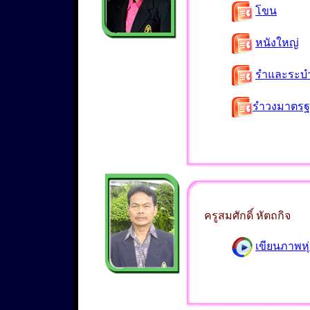
โขน
หนังใหญ่
รำและระบ
รำวงมาตร
ครูสมศักดิ์ หัตถกิจ
เขียนภาพหุ่