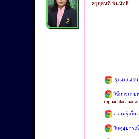
ครูกุลนที พันนัทธี
รูปแบบงานท
วิธีการถ่า
rupbaeblaeanaew
ความรู้เกี่ย
วัสดุอุปกร