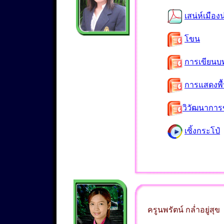
เสน่ห์เมือง
โขน
การเขียน
การแสดงพื้
วิวัฒนากา
เซิ้งกระโป๋
ครูนพรัตน์ กล่ำอยู่สุข